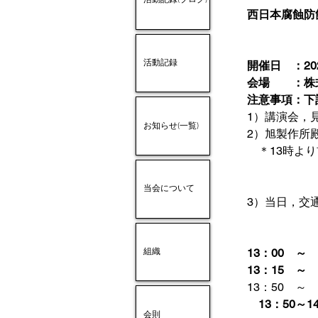
活動記録(ブログ)
西日本腐蝕防
活動記録
開催日　：20
会場　　：株
注意事項：下
1）講演会，
お知らせ(一覧)
2）旭製作所
　＊13時よ
　　　　　　
　　　　　　　な
当会について
3）当日，交
13：00　～
組織
13：15　～　
13：50　～
　13：50
会則