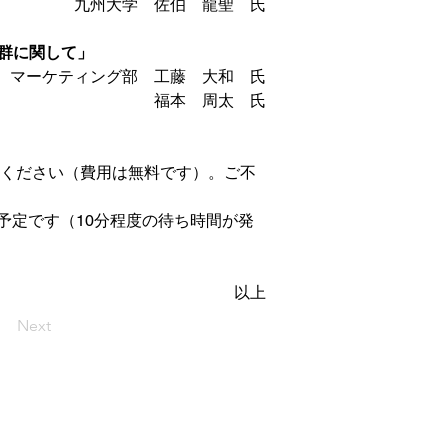
　　　　九州大学　佐伯　龍聖　氏
品群に関して」
所　マーケティング部　工藤　大和　氏
福本　周太　氏
用ください（費用は無料です）。ご不
予定です（10分程度の待ち時間が発
以上
Next