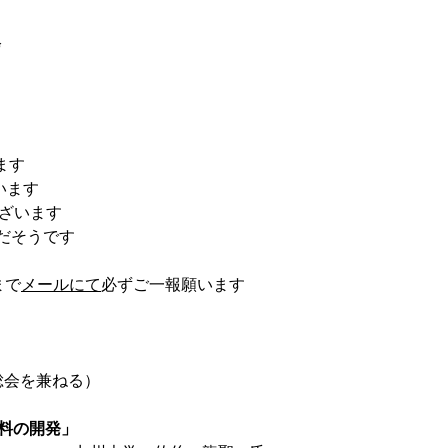
会
ます
います
ざいます
mだそうです
まで
メールにて
必ずご一報願います
総会を兼ねる）
材料の開発」