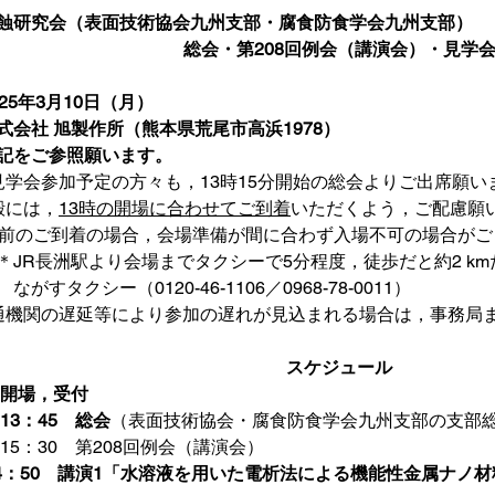
蝕研究会（表面技術協会九州支部・腐食防食学会九州支部）
総会・第208回例会（講演会）・見学
25年3月10日（月）
式会社 旭製作所（熊本県荒尾市高浜1978）
記をご参照願います。
見学会参加予定の方々も，13時15分開始の総会よりご出席願い
殿には，
13時の開場に合わせてご到着
いただくよう，ご配慮願
り前のご到着の場合，会場準備が間に合わず入場不可の場合がご
＊JR長洲駅より会場までタクシーで5分程度，徒歩だと約2 k
がすタクシー（0120-46-1106／0968-78-0011）
通機関の遅延等により参加の遅れが見込まれる場合は，事務局
スケジュール
　開場，受付
13：45　総会
（表面技術協会・腐食防食学会九州支部の支部
　15：30　第208回例会（講演会）
～14：50　講演1「水溶液を用いた電析法による機能性金属ナノ