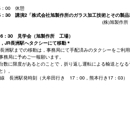
5：00　休憩
～15：30　講演2「株式会社旭製作所のガラス加工技術とその製
(株)旭製作
  16：30　見学会（旭製作所　工場）　
解散，JR長洲駅へタクシーにて移動＊
R長洲駅までの移動は，事務局にて手配済みのタクシーをご利
事務局に予めご一報願います。
台数に限度があるとのことで，折り返し運転による輸送となる
と）。
線　長洲駅発時刻（大牟田行き　17：00，熊本行き17：03）