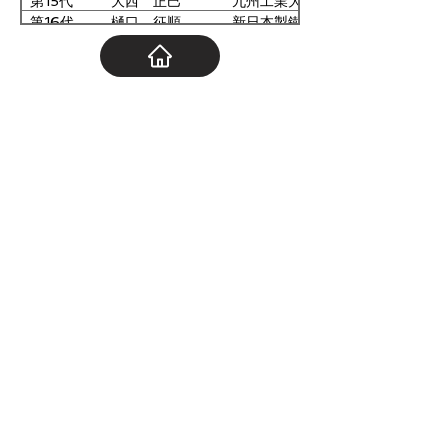
第15代
大西 正巳
九州工業大学
運営委員
福岡県工業技術センター
第16代
樋口 征順
新日本製鐵・ 日本パーカ
ライジング
第17代
松田 好晴
山口大学
運営委員
三島光産
第18代
吉田 誠
新日本製鐵
運営委員
GL HAKKO
第19代
林 安徳
九州大学
運営委員
山口県産業技術センター
第20代
澤田 献
新日本製鐵
第21代
福島 久哲
九州大学
第22代
瀬沼 武秀
新日本製鐵
第23代
原谷 勤
新日本製鐵
第24代
松永 守央
九州工業大学
第25代
竹下 哲郎
新日本製鐵
第26代
内山 休男
長崎大学
第27代
森賀 俊典
東洋鋼鈑
第28代
太田 能生
福岡工業大学
第29代
黒崎 将夫
新日鐵住金
第30代
中野 博昭
九州大学
第31代
吉村 国浩
東洋鋼鈑
第32代
坪田 敏樹
九州工業大学
第33代
山口 伸一
日本製鉄
第34代
矢野 正明
久留米高等専門学校
第35代
寺岡 慎一
日本製鉄