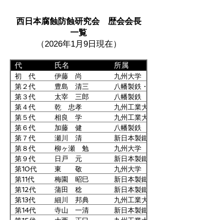
幹事
九州電力
西日本腐蝕防蝕研究会 歴会会長
幹事
山口大学
一覧
幹事
福岡県工業技術センター
（2026年1月9日現在）
幹事
九州工業大学
幹事
九州大学
代
氏名
所属
幹事
山口大学
初 代
伊藤 尚
九州大学
幹事
滲透工業
第２代
豊島 清三
八幡製鉄・九州大学
幹事
北九州産業学術推進機構
第３代
太宰 三郎
八幡製鉄
第４代
乾 忠孝
九州工業大学
幹事
福岡工業大学
第５代
相良 学
九州工業大学
幹事
東洋鋼鈑
第６代
加藤 健
八幡製鉄
幹事
山口大学
第７代
瀬川 清
新日本製鐵
運営委員
九州大学
第８代
柳ヶ瀬 勉
九州大学
運営委員
熊本県産業技術センター
第９代
日戸 元
新日本製鐵
運営委員
九州大学
第10代
東 敬
九州大学
第11代
梅園 昭巳
新日本製鐵
運営委員
福岡工業大学
第12代
蒲田 稔
新日本製鐵
運営委員
九州大学
第13代
細川 邦典
九州工業大学
運営委員
日本タングステン
第14代
寺山 一清
新日本製鐵・石川金属
運営委員
佐賀県工業技術センター