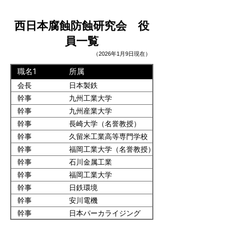
西日本腐蝕防蝕研究会 役
員一覧
（2026年1月9日現在）
職名1
所属
会長
日本製鉄
幹事
九州工業大学
幹事
九州産業大学
幹事
長崎大学（名誉教授）
幹事
久留米工業高等専門学校
幹事
福岡工業大学（名誉教授）
幹事
石川金属工業
幹事
福岡工業大学
幹事
日鉄環境
幹事
安川電機
幹事
日本パーカライジング
幹事
東洋鋼鈑