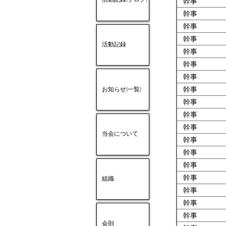
活動記録(ブログ)
幹事
幹事
幹事
幹事
活動記録
幹事
幹事
幹事
幹事
お知らせ(一覧)
幹事
幹事
幹事
当会について
幹事
幹事
幹事
幹事
組織
幹事
幹事
幹事
会則