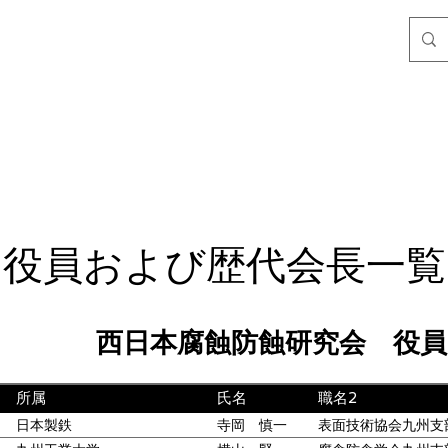
役員および歴代会長一覧
西日本腐蝕防蝕研究会 役員
所属
氏名
職名2
日本製鉄
寺岡 慎一
表面技術協会九州支