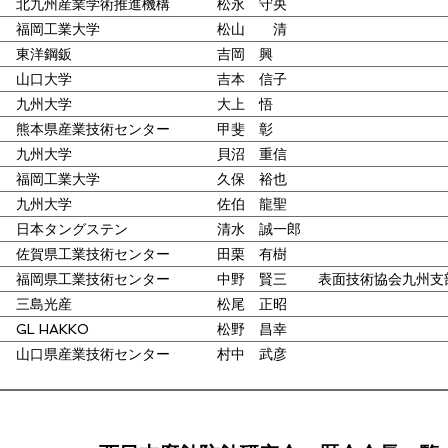
北九州産業学術推進機構
松永 守央
福岡工業大学
松山 清
東洋鋼鈑
吉岡 興
山口大学
吉本 信子
九州大学
大上 悟
熊本県産業技術センター
甲斐 彰
九州大学
貝沼 重信
福岡工業大学
久保 裕也
九州大学
佐伯 龍聖
日本タングステン
清水 誠一郎
佐賀県工業技術センター
田栗 有樹
福岡県工業技術センター
中野 賢三
表面技術協会九州支
三島光産
松尾 正昭
GL HAKKO
松野 昌幸
山口県産業技術センター
村中 武彦