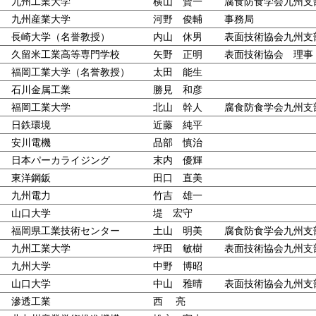
九州工業大学
横山 賢一
腐食防食学会九州支
九州産業大学
河野 俊輔
事務局
長崎大学（名誉教授）
内山 休男
表面技術協会九州支
久留米工業高等専門学校
矢野 正明
表面技術協会 理事
福岡工業大学（名誉教授）
太田 能生
石川金属工業
勝見 和彦
福岡工業大学
北山 幹人
腐食防食学会九州支
日鉄環境
近藤 純平
安川電機
品部 慎治
日本パーカライジング
末内 優輝
東洋鋼鈑
田口 直美
九州電力
竹吉 雄一
山口大学
堤 宏守
福岡県工業技術センター
土山 明美
腐食防食学会九州支
九州工業大学
坪田 敏樹
表面技術協会九州支
九州大学
中野 博昭
山口大学
中山 雅晴
表面技術協会九州支
滲透工業
西 亮