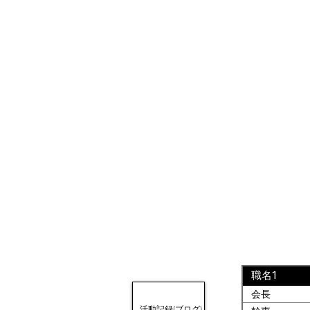
職名1
会長