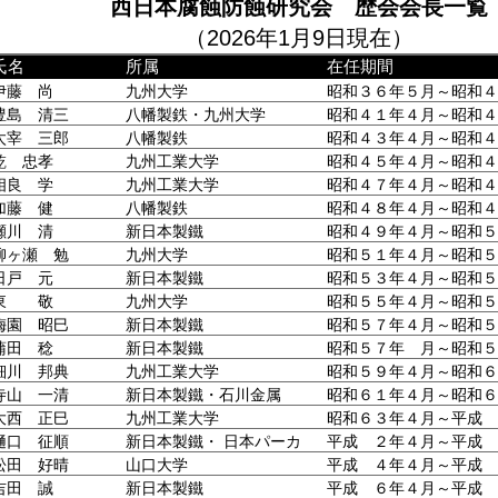
西日本腐蝕防蝕研究会 歴会会長一覧
（2026年1月9日現在）
氏名
所属
在任期間
伊藤 尚
九州大学
昭和３６年５月～昭和４
豊島 清三
八幡製鉄・九州大学
昭和４１年４月～昭和４
太宰 三郎
八幡製鉄
昭和４３年４月～昭和４
乾 忠孝
九州工業大学
昭和４５年４月～昭和４
相良 学
九州工業大学
昭和４７年４月～昭和４
加藤 健
八幡製鉄
昭和４８年４月～昭和４
瀬川 清
新日本製鐵
昭和４９年４月～昭和５
柳ヶ瀬 勉
九州大学
昭和５１年４月～昭和５
日戸 元
新日本製鐵
昭和５３年４月～昭和５
東 敬
九州大学
昭和５５年４月～昭和５
梅園 昭巳
新日本製鐵
昭和５７年４月～昭和５
蒲田 稔
新日本製鐵
昭和５７年 月～昭和５
細川 邦典
九州工業大学
昭和５９年４月～昭和６
寺山 一清
新日本製鐵・石川金属
昭和６１年４月～昭和６
大西 正巳
九州工業大学
昭和６３年４月～平成 
樋口 征順
新日本製鐵・ 日本パーカ
平成 ２年４月～平成 
ライジング
松田 好晴
山口大学
平成 ４年４月～平成 
吉田 誠
新日本製鐵
平成 ６年４月～平成 