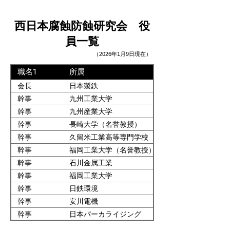
西日本腐蝕防蝕研究会 役
員一覧
（2026年1月9日現在）
職名1
所属
会長
日本製鉄
幹事
九州工業大学
幹事
九州産業大学
幹事
長崎大学（名誉教授）
幹事
久留米工業高等専門学校
幹事
福岡工業大学（名誉教授）
幹事
石川金属工業
幹事
福岡工業大学
幹事
日鉄環境
幹事
安川電機
幹事
日本パーカライジング
幹事
東洋鋼鈑