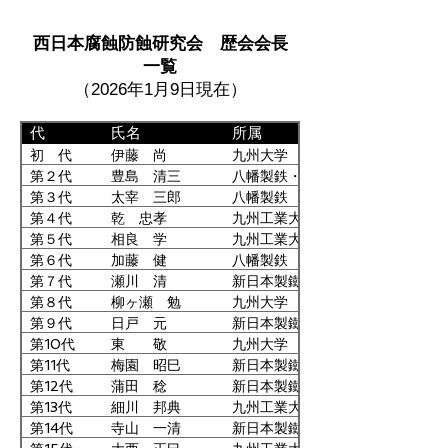
幹事
九州電力
西日本腐蝕防蝕研究会 歴会会長
幹事
山口大学
一覧
幹事
福岡県工業技術センター
（2026年1月9日現在）
幹事
九州工業大学
幹事
九州大学
代
氏名
所属
幹事
山口大学
初 代
伊藤 尚
九州大学
幹事
滲透工業
第２代
豊島 清三
八幡製鉄・九州大学
幹事
北九州産業学術推進機構
第３代
太宰 三郎
八幡製鉄
第４代
乾 忠孝
九州工業大学
幹事
福岡工業大学
第５代
相良 学
九州工業大学
幹事
東洋鋼鈑
第６代
加藤 健
八幡製鉄
幹事
山口大学
第７代
瀬川 清
新日本製鐵
運営委員
九州大学
第８代
柳ヶ瀬 勉
九州大学
運営委員
熊本県産業技術センター
第９代
日戸 元
新日本製鐵
運営委員
九州大学
第10代
東 敬
九州大学
第11代
梅園 昭巳
新日本製鐵
運営委員
福岡工業大学
第12代
蒲田 稔
新日本製鐵
運営委員
九州大学
第13代
細川 邦典
九州工業大学
運営委員
日本タングステン
第14代
寺山 一清
新日本製鐵・石川金属
運営委員
佐賀県工業技術センター