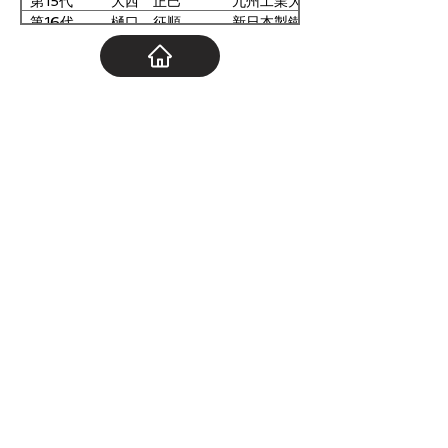
第15代
大西 正巳
九州工業大学
運営委員
福岡県工業技術センター
第16代
樋口 征順
新日本製鐵・ 日本パーカ
ライジング
第17代
松田 好晴
山口大学
運営委員
三島光産
第18代
吉田 誠
新日本製鐵
運営委員
GL HAKKO
第19代
林 安徳
九州大学
運営委員
山口県産業技術センター
第20代
澤田 献
新日本製鐵
第21代
福島 久哲
九州大学
第22代
瀬沼 武秀
新日本製鐵
第23代
原谷 勤
新日本製鐵
第24代
松永 守央
九州工業大学
第25代
竹下 哲郎
新日本製鐵
第26代
内山 休男
長崎大学
第27代
森賀 俊典
東洋鋼鈑
第28代
太田 能生
福岡工業大学
第29代
黒崎 将夫
新日鐵住金
第30代
中野 博昭
九州大学
第31代
吉村 国浩
東洋鋼鈑
第32代
坪田 敏樹
九州工業大学
第33代
山口 伸一
日本製鉄
第34代
矢野 正明
久留米高等専門学校
第35代
寺岡 慎一
日本製鉄