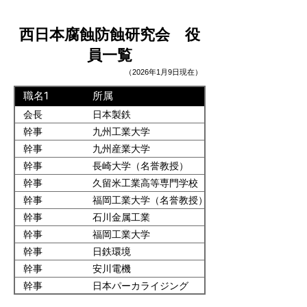
西日本腐蝕防蝕研究会 役
員一覧
（2026年1月9日現在）
職名1
所属
会長
日本製鉄
幹事
九州工業大学
幹事
九州産業大学
幹事
長崎大学（名誉教授）
幹事
久留米工業高等専門学校
幹事
福岡工業大学（名誉教授）
幹事
石川金属工業
幹事
福岡工業大学
幹事
日鉄環境
幹事
安川電機
幹事
日本パーカライジング
幹事
東洋鋼鈑