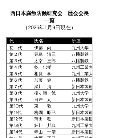
幹事
九州電力
西日本腐蝕防蝕研究会 歴会会長
幹事
山口大学
一覧
幹事
福岡県工業技術センター
（2026年1月9日現在）
幹事
九州工業大学
幹事
九州大学
代
氏名
所属
幹事
山口大学
初 代
伊藤 尚
九州大学
幹事
滲透工業
第２代
豊島 清三
八幡製鉄・九州大学
幹事
北九州産業学術推進機構
第３代
太宰 三郎
八幡製鉄
第４代
乾 忠孝
九州工業大学
幹事
福岡工業大学
第５代
相良 学
九州工業大学
幹事
東洋鋼鈑
第６代
加藤 健
八幡製鉄
幹事
山口大学
第７代
瀬川 清
新日本製鐵
運営委員
九州大学
第８代
柳ヶ瀬 勉
九州大学
運営委員
熊本県産業技術センター
第９代
日戸 元
新日本製鐵
運営委員
九州大学
第10代
東 敬
九州大学
第11代
梅園 昭巳
新日本製鐵
運営委員
福岡工業大学
第12代
蒲田 稔
新日本製鐵
運営委員
九州大学
第13代
細川 邦典
九州工業大学
運営委員
日本タングステン
第14代
寺山 一清
新日本製鐵・石川金属
運営委員
佐賀県工業技術センター