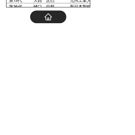
第15代
大西 正巳
九州工業大学
運営委員
福岡県工業技術センター
第16代
樋口 征順
新日本製鐵・ 日本パーカ
ライジング
第17代
松田 好晴
山口大学
運営委員
三島光産
第18代
吉田 誠
新日本製鐵
運営委員
GL HAKKO
第19代
林 安徳
九州大学
運営委員
山口県産業技術センター
第20代
澤田 献
新日本製鐵
第21代
福島 久哲
九州大学
第22代
瀬沼 武秀
新日本製鐵
第23代
原谷 勤
新日本製鐵
第24代
松永 守央
九州工業大学
第25代
竹下 哲郎
新日本製鐵
第26代
内山 休男
長崎大学
第27代
森賀 俊典
東洋鋼鈑
第28代
太田 能生
福岡工業大学
第29代
黒崎 将夫
新日鐵住金
第30代
中野 博昭
九州大学
第31代
吉村 国浩
東洋鋼鈑
第32代
坪田 敏樹
九州工業大学
第33代
山口 伸一
日本製鉄
第34代
矢野 正明
久留米高等専門学校
第35代
寺岡 慎一
日本製鉄