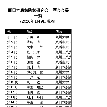
幹事
九州電力
西日本腐蝕防蝕研究会 歴会会長
幹事
山口大学
一覧
幹事
福岡県工業技術センター
（2026年1月9日現在）
幹事
九州工業大学
幹事
九州大学
代
氏名
所属
幹事
山口大学
初 代
伊藤 尚
九州大学
幹事
滲透工業
第２代
豊島 清三
八幡製鉄・九州大学
幹事
北九州産業学術推進機構
第３代
太宰 三郎
八幡製鉄
第４代
乾 忠孝
九州工業大学
幹事
福岡工業大学
第５代
相良 学
九州工業大学
幹事
東洋鋼鈑
第６代
加藤 健
八幡製鉄
幹事
山口大学
第７代
瀬川 清
新日本製鐵
運営委員
九州大学
第８代
柳ヶ瀬 勉
九州大学
運営委員
熊本県産業技術センター
第９代
日戸 元
新日本製鐵
運営委員
九州大学
第10代
東 敬
九州大学
第11代
梅園 昭巳
新日本製鐵
運営委員
福岡工業大学
第12代
蒲田 稔
新日本製鐵
運営委員
九州大学
第13代
細川 邦典
九州工業大学
運営委員
日本タングステン
第14代
寺山 一清
新日本製鐵・石川金属
運営委員
佐賀県工業技術センター