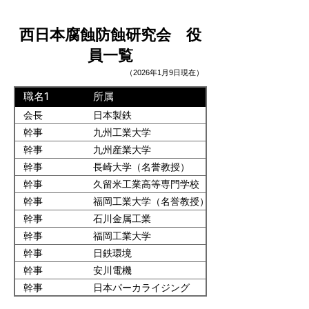
西日本腐蝕防蝕研究会 役
員一覧
（2026年1月9日現在）
職名1
所属
会長
日本製鉄
幹事
九州工業大学
幹事
九州産業大学
幹事
長崎大学（名誉教授）
幹事
久留米工業高等専門学校
幹事
福岡工業大学（名誉教授）
幹事
石川金属工業
幹事
福岡工業大学
幹事
日鉄環境
幹事
安川電機
幹事
日本パーカライジング
幹事
東洋鋼鈑