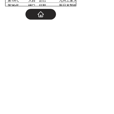
第15代
大西 正巳
九州工業大学
運営委員
福岡県工業技術センター
第16代
樋口 征順
新日本製鐵・ 日本パーカ
ライジング
第17代
松田 好晴
山口大学
運営委員
三島光産
第18代
吉田 誠
新日本製鐵
運営委員
GL HAKKO
第19代
林 安徳
九州大学
運営委員
山口県産業技術センター
第20代
澤田 献
新日本製鐵
第21代
福島 久哲
九州大学
第22代
瀬沼 武秀
新日本製鐵
第23代
原谷 勤
新日本製鐵
第24代
松永 守央
九州工業大学
第25代
竹下 哲郎
新日本製鐵
第26代
内山 休男
長崎大学
第27代
森賀 俊典
東洋鋼鈑
第28代
太田 能生
福岡工業大学
第29代
黒崎 将夫
新日鐵住金
第30代
中野 博昭
九州大学
第31代
吉村 国浩
東洋鋼鈑
第32代
坪田 敏樹
九州工業大学
第33代
山口 伸一
日本製鉄
第34代
矢野 正明
久留米高等専門学校
第35代
寺岡 慎一
日本製鉄