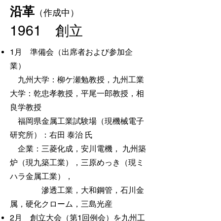
沿革
（作成中）
1961 創立
1月 準備会（出席者および参加企
業）
九州大学：柳ケ瀬勉教授，九州工業
大学：乾忠孝教授，平尾一郎教授，相
良学教授
福岡県金属工業試験場（現機械電子
研究所）：右田 泰治 氏
企業：三菱化成，安川電機， 九州築
炉（現九築工業），三原めっき（現ミ
ハラ金属工業），
​ 滲透工業，大和鋼管，石川金
属，硬化クローム，三島光産
2月 創立大会（第1回例会）を九州工