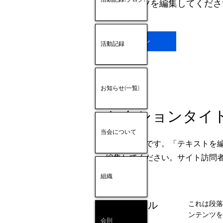
活動記録(ブログ)
コンテンツを編集してくださ
ボタン
活動記録
お知らせ(一覧)
セクションタイ
当会について
これは段落です。「テキストを
編集してください。サイト訪問
組織
タイトル
これは段落
ンテンツを
会則